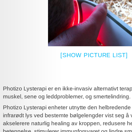
[SHOW PICTURE LIST]
Photizo Lysterapi er en ikke-invasiv alternativt terap
muskel, sene og leddproblemer, og smertelindring.
Photizo Lysterapi enheter utnytte den helbredende k
infrarødt lys ved bestemte bølgelengder vist seg å v
akselerere naturlig healing av kroppen, redusere h
betennelse, stimulerer immunforsvaret og lindre sm