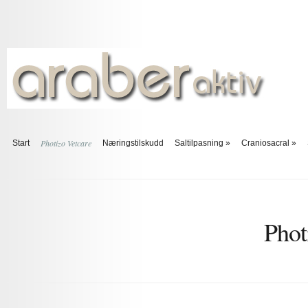
Photizo Vetcare
Start
Næringstilskudd
Saltilpasning
»
Craniosacral
»
Phot