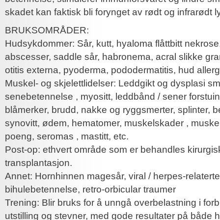
skadet kan faktisk bli forynget av rødt og infrarødt l
BRUKSOMRÅDER:
Hudsykdommer: Sår, kutt, hyaloma flåttbitt nekrose,
abscesser, saddle sår, habronema, acral slikke gr
otitis externa, pyoderma, pododermatitis, hud allerg
Muskel- og skjelettlidelser: Leddgikt og dysplasi sm
senebetennelse , myositt, leddbånd / sener forstuing
blåmerker, brudd, nakke og ryggsmerter, splinter, 
synovitt, ødem, hematomer, muskelskader , muske
poeng, seromas , mastitt, etc.
Post-op: ethvert område som er behandles kirurgisk
transplantasjon.
Annet: Hornhinnen magesår, viral / herpes-relaterte 
bihulebetennelse, retro-orbicular traumer
Trening: Blir bruks for å unngå overbelastning i for
utstilling og stevner, med gode resultater på både 