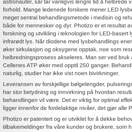
astronauter, sår tar vanligvis lengre tid å helbrede 
forhold. Mange ledenede forskere mener LED lysbeh
meget sentral behandlingsmetode i medisin og rehab
både for mennesker og dyr. Photizo er et resultat 
forskning og utvikling i teknologien for LED-basert 
infrarødt lys. Når diodene med lysbehandlings energi 
øker sirkulasjon og oksygene opptak, noe som resu
helbredningsprosess akseleres. Man ser ved bruk 
Cellenes ATP øker med opptil 250 ganger. Behandli
naturlig, studier har ikke vist noen bivirkninger.
Leveransen av forskjellige bølgelengder, pulserings
har stor betydning og innvirkning på hvordan resul
behandlingen vil være. Det er viktig for optimal eff
ligger innenfor de fordelaktige nivåer, det gjør alle
Photizo er patentert og er utviklet for å dekke beh
tilbakemeldinger fra våre kunder og brukere, som h