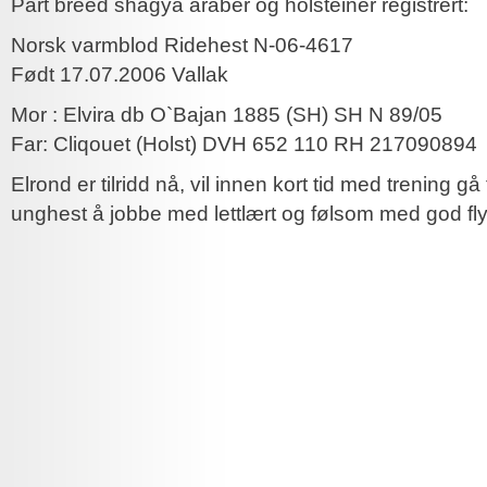
Part breed shagya araber og holsteiner registrert:
Norsk varmblod Ridehest N-06-4617
Født 17.07.2006 Vallak
Mor : Elvira db O`Bajan 1885 (SH) SH N 89/05
Far: Cliqouet (Holst) DVH 652 110 RH 217090894
Elrond er tilridd nå, vil innen kort tid med trening gå 
unghest å jobbe med lettlært og følsom med god fly