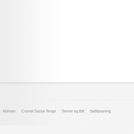
Nyheter
Cranial Sacral Terapi
Tenner og Bitt
Saltilpasning