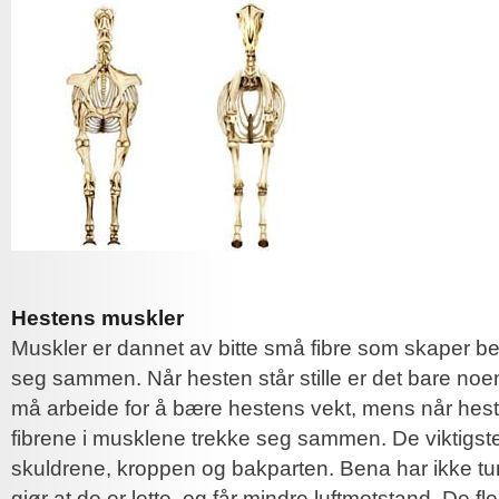
Hestens muskler
Muskler er dannet av bitte små fibre som skaper b
seg sammen. Når hesten står stille er det bare noe
må arbeide for å bære hestens vekt, mens når hest
fibrene i musklene trekke seg sammen. De viktigste
skuldrene, kroppen og bakparten. Bena har ikke tu
gjør at de er lette, og får mindre luftmotstand. De f