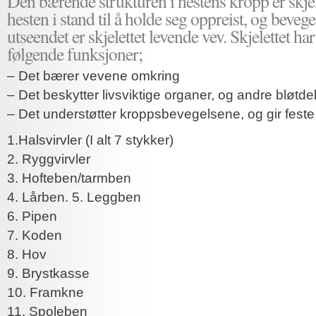
Den bærende strukturen i hestens kropp er skjele
hesten i stand til å holde seg oppreist, og bevege
utseendet er skjelettet levende vev. Skjelettet ha
følgende funksjoner;
– Det bærer vevene omkring
– Det beskytter livsviktige organer, og andre bløtde
– Det understøtter kroppsbevegelsene, og gir feste
1.Halsvirvler (I alt 7 stykker)
2. Ryggvirvler
3. Hofteben/tarmben
4. Lårben. 5. Leggben
6. Pipen
7. Koden
8. Hov
9. Brystkasse
10. Framkne
11. Spoleben