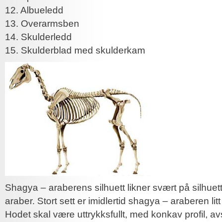
12. Albueledd
13. Overarmsben
14. Skulderledd
15. Skulderblad med skulderkam
Shagya – araberens silhuett likner svært på silhuet
araber. Stort sett er imidlertid shagya – araberen litt
Hodet skal være uttrykksfullt, med konkav profil, a