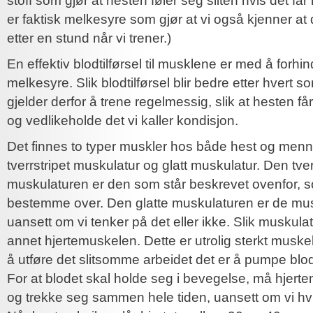
stoff som gjør at hesten føler seg sliten hvis det få
er faktisk melkesyre som gjør at vi også kjenner at
etter en stund når vi trener.)
En effektiv blodtilførsel til musklene er med å forh
melkesyre. Slik blodtilførsel blir bedre etter hvert so
gjelder derfor å trene regelmessig, slik at hesten får 
og vedlikeholde det vi kaller kondisjon.
Det finnes to typer muskler hos både hest og men
tverrstripet muskulatur og glatt muskulatur. Den tve
muskulaturen er den som står beskrevet ovenfor, s
bestemme over. Den glatte muskulaturen er de mu
uansett om vi tenker på det eller ikke. Slik muskulat
annet hjertemuskelen. Dette er utrolig sterkt muskelv
å utføre det slitsomme arbeidet det er å pumpe blod
For at blodet skal holde seg i bevegelse, må hjert
og trekke seg sammen hele tiden, uansett om vi hviler