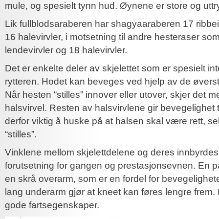
mule, og spesielt tynn hud. Øynene er store og uttry
Lik fullblodsaraberen har shagyaaraberen 17 ribbein
16 halevirvler, i motsetning til andre hesteraser som
lendevirvler og 18 halevirvler.
Det er enkelte deler av skjelettet som er spesielt in
rytteren. Hodet kan beveges ved hjelp av de øverste
Når hesten “stilles” innover eller utover, skjer det 
halsvirvel. Resten av halsvirvlene gir bevegelighet t
derfor viktig å huske på at halsen skal være rett, s
“stilles”.
Vinklene mellom skjelettdelene og deres innbyrdes 
forutsetning for gangen og prestasjonsevnen. En p
en skrå overarm, som er en fordel for bevegelighete
lang underarm gjør at kneet kan føres lengre frem. E
gode fartsegenskaper.