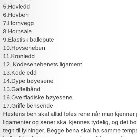
5.Hovledd
6.Hovben
7.Hornvegg
8.Hornsåle
9.Elastisk ballepute
10.Hovseneben
11.Kronledd
12. Kodesenebenets ligament
13.Kodeledd
14.Dype bøyesene
15.Gaffelbånd
16.Overfladiske bøyesene
17.Griffelbensende
Hestens ben skal alltid føles rene når man kjenner
ligamenter og sener skal kjennes tydelig, og det b
tegn til fylninger. Begge bena skal ha samme tempe